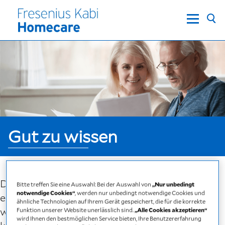
Gut zu wissen
Das Thema Homecare ist komplex – und wirft
Bitte treffen Sie eine Auswahl: Bei der Auswahl von
„Nur unbedingt
notwendige Cookies“
, werden nur unbedingt notwendige Cookies und
eine ganze Reihe Fragen auf. Ganz besonders,
ähnliche Technologien auf Ihrem Gerät gespeichert, die für die korrekte
wenn Sie zum ersten Mal damit in Berührung
Funktion unserer Website unerlässlich sind.
„Alle Cookies akzeptieren“
wird Ihnen den bestmöglichen Service bieten, Ihre Benutzererfahrung