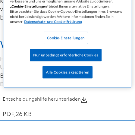
kommen. Wir haben die dringendsten und
verbessern und uns ermöglichen, unsere Website zu optimieren.
„Cookie-Einstellungen“
bietet Ihnen alternative Einstellungen.
wichtigsten für Sie gesammelt und
Bitte beachten Sie, dass Cookie-Opt-out-Einstellungen ihres Browsers
beantwortet.
nicht berücksichtigt werden. Weitere Informationen finden Sie in
unserer
Datenschutz- und Cookie-Erklärung
Cookie-Einstellungen
Was ist Ihnen wichtig?
Nur unbedingt erforderliche Cookies
Fragen Sie sich, welches Homecare-
Unternehmen am besten zu Ihnen und Ihren
Alle Cookies akzeptieren
Bedürfnissen passt? Hier können Sie eine
Entscheidungshilfe herunterladen.
Entscheidungshilfe herunterladen
PDF
26 KB