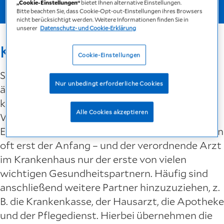
erfahren.
„Cookie-Einstellungen“
bietet Ihnen alternative Einstellungen.
Bitte beachten Sie, dass Cookie-Opt-out-Einstellungen ihres Browsers
nicht berücksichtigt werden. Weitere Informationen finden Sie in
unserer
Datenschutz- und Cookie-Erklärung
Kümmern. Versorgen. Helfen.
Cookie-Einstellungen
Sofern Patienten nach der Klinik auf eine
Nur unbedingt erforderliche Cookies
ärztlich verordnete Therapie angewiesen sind,
kümmert sich die Klinik um Ihre
Alle Cookies akzeptieren
Weiterversorgung im Rahmen des
Entlassmanagements. Das Klinikrezept ist dann
oft erst der Anfang – und der verordnende Arzt
im Krankenhaus nur der erste von vielen
wichtigen Gesundheitspartnern. Häufig sind
anschließend weitere Partner hinzuzuziehen, z.
B. die Krankenkasse, der Hausarzt, die Apotheke
und der Pflegedienst. Hierbei übernehmen die