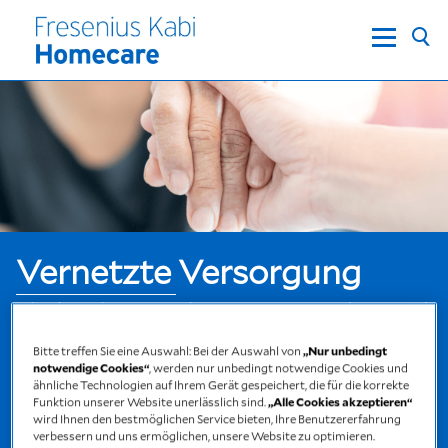
Vernetzte Versorgung
Klinikentlassung ohne Sorgen: Hand in Hand
mit Patient, Angehörigen, Klinik, Arzt,
Bitte treffen Sie eine Auswahl: Bei der Auswahl von
„Nur unbedingt
Pflegenden und der Krankenversicherung.
notwendige Cookies“
, werden nur unbedingt notwendige Cookies und
ähnliche Technologien auf Ihrem Gerät gespeichert, die für die korrekte
Fresenius Kabi Homecare - die Schnittstelle
Funktion unserer Website unerlässlich sind.
„Alle Cookies akzeptieren“
der außerklinischen Versorgung. Mehr
wird Ihnen den bestmöglichen Service bieten, Ihre Benutzererfahrung
verbessern und uns ermöglichen, unsere Website zu optimieren.