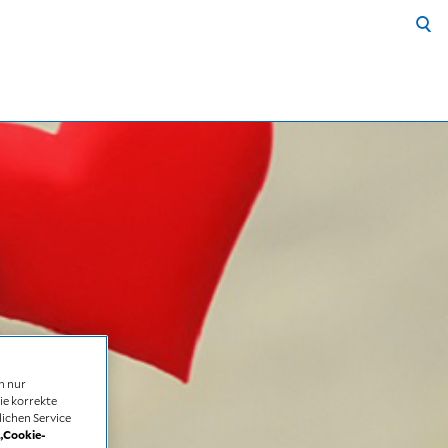
n nur
ie korrekte
ichen Service
„Cookie-