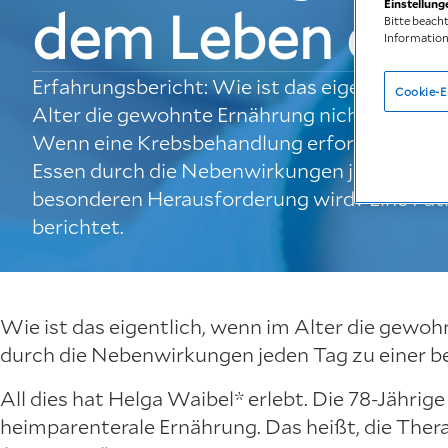
Einstellung
dem Leben eine
Bitte beach
Information
Erfahrungsbericht: Wie ist das eigentlich, w
Cookie-E
Alter die gewohnte Ernährung nicht mehr au
Wenn eine Krebsbehandlung erforderlich ist
Essen durch die Nebenwirkungen jeden Tag z
besonderen Herausforderung wird? Eine Pat
berichtet.
Wie ist das eigentlich, wenn im Alter die gewo
durch die Nebenwirkungen jeden Tag zu einer 
All dies hat Helga Waibel* erlebt. Die 78-Jährige
heimparenterale Ernährung. Das heißt, die Thera