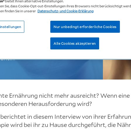
en“
bietet Ihnen alternative Einstellungen.
r Patientin
ten Sie, dass Cookie-Opt-out-Einstellungen ihres Browsers nicht berücksichtigt wer
en finden Sie in unserer
Datenschutz- und Cookie-Erklärung
enn im
instellungen
Nur unbedingt erforderliche Cookies
sreicht?
 und das
Alle Cookies akzeptieren
u einer
ientin
hnte Ernährung nicht mehr ausreicht? Wenn eine
besonderen Herausforderung wird?
 berichtet in diesem Interview von ihrer Erfahrung
pie wird bei ihr zu Hause durchgeführt, die Näh