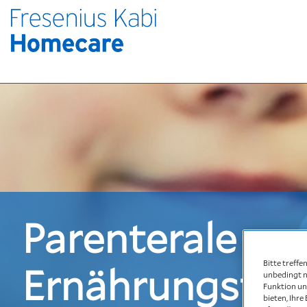
Parenterale
Bitte treffe
Ernährungsther
unbedingt n
Funktion un
bieten, Ihr