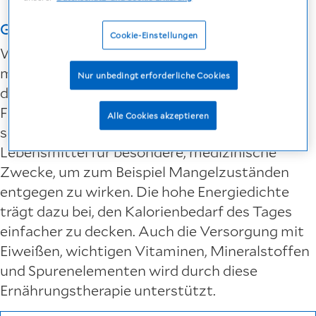
Gesicherte Energie und Nährstoffversorgung
Cookie-Einstellungen
Wenn der Nährstoffbedarf des Körpers nicht
mehr über die alltägliche Nahrung allein zu
Nur unbedingt erforderliche Cookies
decken ist, können Trinknahrungen wie
Fresubin® die entstandene Versorgungslücke
Alle Cookies akzeptieren
schließen. Dabei handelt es sich dann um
Lebensmittel für besondere, medizinische
Zwecke, um zum Beispiel Mangelzuständen
entgegen zu wirken. Die hohe Energiedichte
trägt dazu bei, den Kalorienbedarf des Tages
einfacher zu decken. Auch die Versorgung mit
Eiweißen, wichtigen Vitaminen, Mineralstoffen
und Spurenelementen wird durch diese
Ernährungstherapie unterstützt.