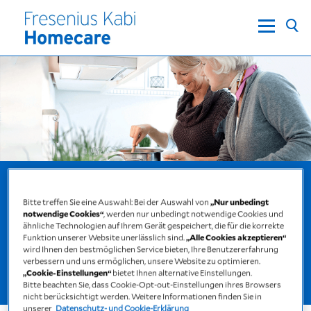
Trinknahrung
Bitte treffen Sie eine Auswahl: Bei der Auswahl von
„Nur unbedingt
Gut versorgt, wenn es darauf ankommt.
notwendige Cookies“
, werden nur unbedingt notwendige Cookies und
ähnliche Technologien auf Ihrem Gerät gespeichert, die für die korrekte
Trinknahrungen wie Fresubin können
Funktion unserer Website unerlässlich sind.
„Alle Cookies akzeptieren“
wird Ihnen den bestmöglichen Service bieten, Ihre Benutzererfahrung
Versorgungslücken im Nährstoffbedarf
verbessern und uns ermöglichen, unsere Website zu optimieren.
decken. Mehr erfahren.
„Cookie-Einstellungen“
bietet Ihnen alternative Einstellungen.
Bitte beachten Sie, dass Cookie-Opt-out-Einstellungen ihres Browsers
nicht berücksichtigt werden. Weitere Informationen finden Sie in
unserer
Datenschutz- und Cookie-Erklärung